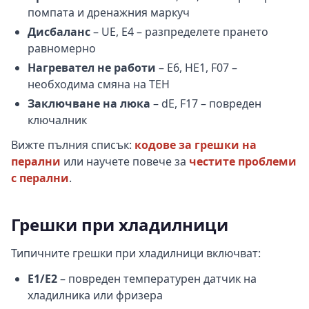
помпата и дренажния маркуч
Дисбаланс
– UE, E4 – разпределете прането
равномерно
Нагревател не работи
– E6, HE1, F07 –
необходима смяна на ТЕН
Заключване на люка
– dE, F17 – повреден
ключалник
Вижте пълния списък:
кодове за грешки на
перални
или научете повече за
честите проблеми
с перални
.
Грешки при хладилници
Типичните грешки при хладилници включват:
E1/E2
– повреден температурен датчик на
хладилника или фризера