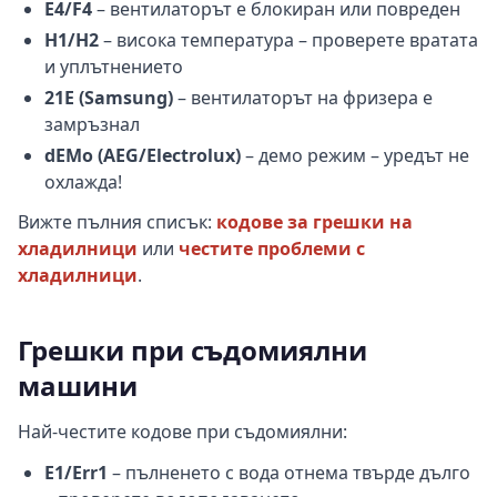
E4/F4
– вентилаторът е блокиран или повреден
H1/H2
– висока температура – проверете вратата
и уплътнението
21E (Samsung)
– вентилаторът на фризера е
замръзнал
dEMo (AEG/Electrolux)
– демо режим – уредът не
охлажда!
Вижте пълния списък:
кодове за грешки на
хладилници
или
честите проблеми с
хладилници
.
Грешки при съдомиялни
машини
Най-честите кодове при съдомиялни:
E1/Err1
– пълненето с вода отнема твърде дълго