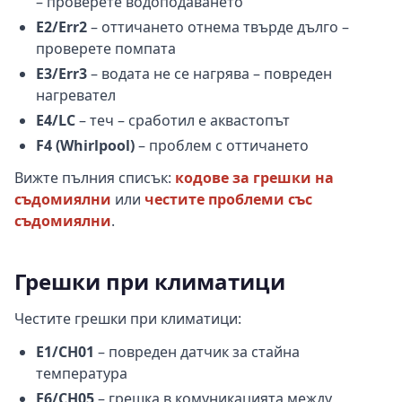
– проверете водоподаването
E2/Err2
– оттичането отнема твърде дълго –
проверете помпата
E3/Err3
– водата не се нагрява – повреден
нагревател
E4/LC
– теч – сработил е аквастопът
F4 (Whirlpool)
– проблем с оттичането
Вижте пълния списък:
кодове за грешки на
съдомиялни
или
честите проблеми със
съдомиялни
.
Грешки при климатици
Честите грешки при климатици:
E1/CH01
– повреден датчик за стайна
температура
E6/CH05
– грешка в комуникацията между