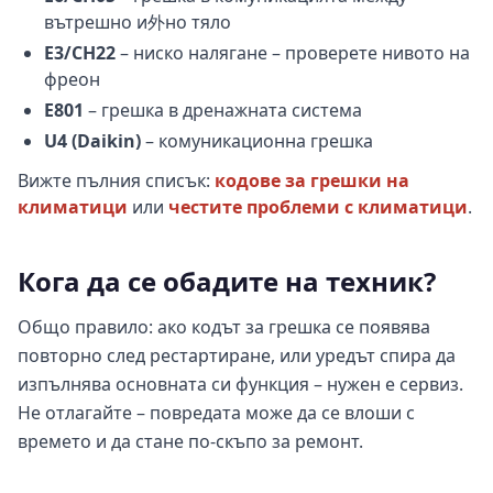
вътрешно и外но тяло
E3/CH22
– ниско налягане – проверете нивото на
фреон
E801
– грешка в дренажната система
U4 (Daikin)
– комуникационна грешка
Вижте пълния списък:
кодове за грешки на
климатици
или
честите проблеми с климатици
.
Кога да се обадите на техник?
Общо правило: ако кодът за грешка се появява
повторно след рестартиране, или уредът спира да
изпълнява основната си функция – нужен е сервиз.
Не отлагайте – повредата може да се влоши с
времето и да стане по-скъпо за ремонт.