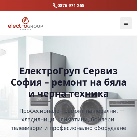
0876 971 265
ЕлектроГруп Сервиз
София – ремонт на бяла
и черна техника
Професионален ремонт на перални,
хладилници, климатици, бойлери,
телевизори и професионално оборудване