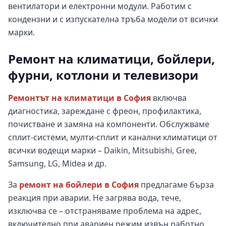
вентилатори и електронни модули. Работим с
кондензни и с изпускателна тръба модели от всички
марки.
Ремонт на климатици, бойлери,
фурни, котлони и телевизори
Ремонтът на климатици в София
включва
диагностика, зареждане с фреон, профилактика,
почистване и замяна на компоненти. Обслужваме
сплит-системи, мулти-сплит и канални климатици от
всички водещи марки – Daikin, Mitsubishi, Gree,
Samsung, LG, Midea и др.
За
ремонт на бойлери в София
предлагаме бърза
реакция при аварии. Не загрява вода, тече,
изключва се – отстраняваме проблема на адрес,
включително при авариен режим извън работно