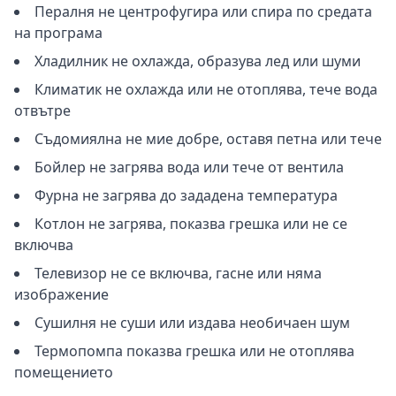
Пералня не центрофугира или спира по средата
на програма
Хладилник не охлажда, образува лед или шуми
Климатик не охлажда или не отоплява, тече вода
отвътре
Съдомиялна не мие добре, оставя петна или тече
Бойлер не загрява вода или тече от вентила
Фурна не загрява до зададена температура
Котлон не загрява, показва грешка или не се
включва
Телевизор не се включва, гасне или няма
изображение
Сушилня не суши или издава необичаен шум
Термопомпа показва грешка или не отоплява
помещението