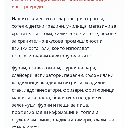
електроуреди.
Нашите клиенти са : барове, ресторанти,
хотели, детски градини, училища, магазини за
хранителни стоки, химическо чистене, цехове
за хранително-вкусова промишленост и
всички останали, които използват
професионални електроуреди като :
фурни, конвектомати, фурни на пара,
слайсери, аспиратори, перални, съдомиялни,
хладилници, хладилни витрини, хладилни
стаи, ледогенератори, фризери, фритюрници,
машини за паста, белачки за плодове и
зеленчуци, фурни и пещи за пица,
професионални кафемашини, топли и
студени витрини, хладилни камери, хладилни
стаи и други.